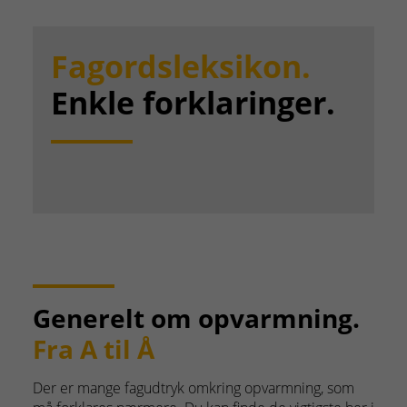
Fagordsleksikon.
Enkle forklaringer.
Generelt om opvarmning.
Fra A til Å
Der er mange fagudtryk omkring opvarmning, som