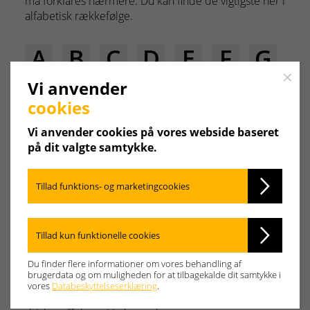
må forklares nærmere. Du kan finde de vigtigste her i
alfabetisk rækkefølge.
A
B
C
D
E
F
G
Close
Vi anvender
H
I
J
K
L
M
N
cookies
O
P
Q
R
S
T
U
Vi anvender cookies på vores webside baseret
på dit valgte samtykke.
V
W
X
Y
Z
Tillad funktions- og marketingcookies
CO2
Tillad kun funktionelle cookies
En gas, som opstår ved forbrænding af kulstofholdige
Du finder flere informationer om vores behandling af
stoffer. I takt med at mængden af
Kuldioxid
i
brugerdata og om muligheden for at tilbagekalde dit samtykke i
atmosfæren stiger, opstår der klimaforandringer.
vores
Databeskyttelseserklæring
.
Den stigende temperatur på jorden kaldes også