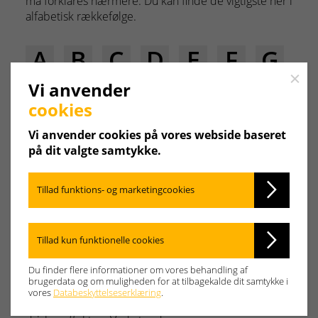
må forklares nærmere. Du kan finde de vigtigste her i
alfabetisk rækkefølge.
A
B
C
D
E
F
G
Close
Vi anvender
H
I
J
K
L
M
N
cookies
O
P
Q
R
S
T
U
Vi anvender cookies på vores webside baseret
på dit valgte samtykke.
V
W
X
Y
Z
Tillad funktions- og marketingcookies
Kuldioxid
Tillad kun funktionelle cookies
En gas, som opstår ved forbrænding af kulstofholdige
Du finder flere informationer om vores behandling af
stoffer. I takt med at mængden af kuldioxid i
brugerdata og om muligheden for at tilbagekalde dit samtykke i
atmosfæren stiger, opstår der klimaforandringer.
vores
Databeskyttelseserklæring
.
Den stigende temperatur på jorden kaldes også