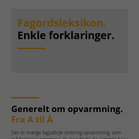
Fagordsleksikon.
Enkle forklaringer.
Generelt om opvarmning.
Fra A til Å
Der er mange fagudtryk omkring opvarmning, som