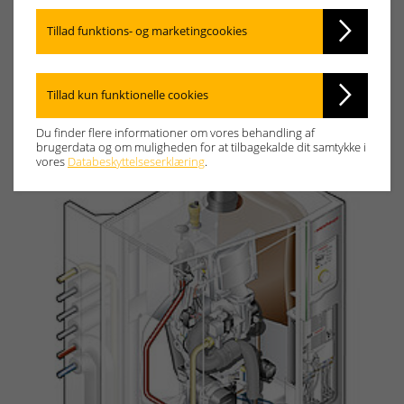
Tillad funktions- og marketingcookies
Download pressebillede.
Tillad kun funktionelle cookies
Du finder flere informationer om vores behandling af
brugerdata og om muligheden for at tilbagekalde dit samtykke i
vores
Databeskyttelseserklæring
.