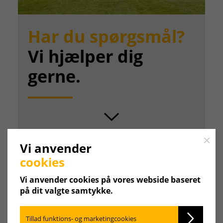
Har du spørgsmål?
Vi hjælper dig
gerne.
SCROLL
Close
Vi anvender
cookies
Vi anvender cookies på vores webside baseret
på dit valgte samtykke.
Kontaktpersoner
Personaleafdelingen
Tillad funktions- og marketingcookies