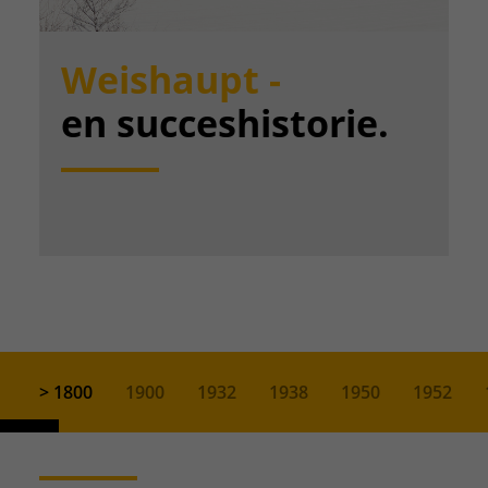
Weishaupt -
en succeshistorie.
> 1800
1900
1932
1938
1950
1952