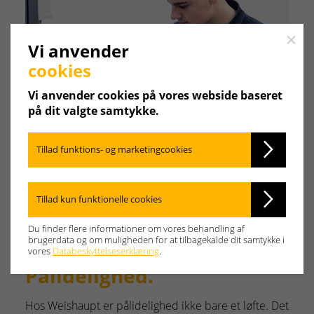
Close
Vi anvender
cookies
Vi anvender cookies på vores webside baseret
på dit valgte samtykke.
Tillad funktions- og marketingcookies
Tillad kun funktionelle cookies
Mange medarbejdere,
Du finder flere informationer om vores behandling af
brugerdata og om muligheden for at tilbagekalde dit samtykke i
samme DNA:
vores
Databeskyttelseserklæring
.
Pålidelighed.
Hos Weishaupt er pålidelighed ikke bare et løfte. Det