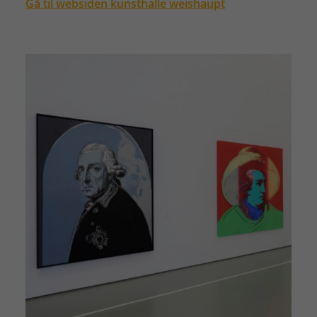
Gå til websiden kunsthalle weishaupt