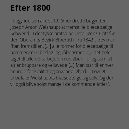
Efter 1800
19
I begyndelsen af det 19. århundrede begynder
Omkr
Joseph Anton Weishaupt at fremstille blæsebælge i
Franz
Schwendi. I det tyske amtsblad „Intelligenz-Blatt für
denne
den Oberamts-Bezirk Biberach“ fra 1842 skrev man
blæs
"han fremstiller „[...] alle former for blæsebælge til
felte
hammerværk, beslag- og våbensmedie, i det hele
værk
taget til alle der arbejder med åben ild, og som alt i
alt er brugbare og vellavede […] Man står til enhver
tid inde for kvalitet og anvendelighed. – I øvrigt
anbefaler Weishaupts blæsebælge sig selv. Og der
vil også blive solgt mange i de kommende årtier".