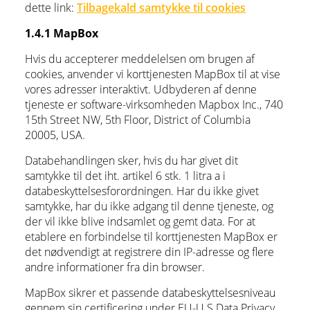
dette link:
Tilbagekald samtykke til cookies
1.4.1 MapBox
Hvis du accepterer meddelelsen om brugen af
cookies, anvender vi korttjenesten MapBox til at vise
vores adresser interaktivt. Udbyderen af denne
tjeneste er software-virksomheden Mapbox Inc., 740
15th Street NW, 5th Floor, District of Columbia
20005, USA.
Databehandlingen sker, hvis du har givet dit
samtykke til det iht. artikel 6 stk. 1 litra a i
databeskyttelsesforordningen. Har du ikke givet
samtykke, har du ikke adgang til denne tjeneste, og
der vil ikke blive indsamlet og gemt data. For at
etablere en forbindelse til korttjenesten MapBox er
det nødvendigt at registrere din IP-adresse og flere
andre informationer fra din browser.
MapBox sikrer et passende databeskyttelsesniveau
gennem sin certificering under EU-U.S Data Privacy