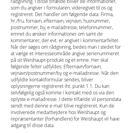
rådgivning. I disse tilfælde bliver de informationer,
som du angiver i formularen, videregivet til os og
registreret. Det handler om følgende data: Firma,
hr./fru, fornavn, efternavn, vejnavn, husnummer,
postnummer, by, e-mailadresse, telefonnummer,
emnet du ønsker informationer om samt de
kommentarer, der evt. er angivet i kommentarfeltet.
Når der søges om rådgivning, bedes man I stedet for
at vælge et interesseområde angive serienummeret
på sit Weishaupt-produkt og et emne. Her skal
følgende felter udfyldes: Efternavn/fornavn,
vejnavn/postnummer/by og e-mailadresse. Når den
udfyldte kontaktformular sendes, bliver
oplysningerne registreret iht. punkt 1.1. Du kan
selvfølgelig også komme i kontakt med os via den
oplyste e-mailadresse. I dette tilfælde vil persondata
sendt med denne e-mail blive registreret. Kun de
involverede medarbejdere hos Weishaupt og
repræsentanter (forhandlere) for Weishaupt vil have
adgang til disse data.