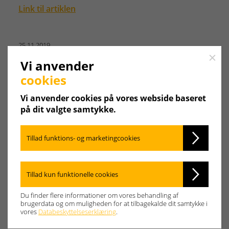
Link til artiklen
25.11.2019
Ny Weishaupt-afdeling i Regensburg
Close
Vi anvender
Max Weishaupt GmbH er en af verdens førende
cookies
leverandører af varmeanlæg, varmepumper og…
Vi anvender cookies på vores webside baseret
Link til artiklen
på dit valgte samtykke.
Tillad funktions- og marketingcookies
11.03.2019
| Fagpresse
Rekordår med varmeudstyr: Weishaupt
omsætter for mere end konkurrenterne i 2018
Tillad kun funktionelle cookies
Succes med varmepumper, kondenserende
gaskedler og andre varmeløsninger inden for
Du finder flere informationer om vores behandling af
brugerdata og om muligheden for at tilbagekalde dit samtykke i
varme…
vores
Databeskyttelseserklæring
.
Link til artiklen