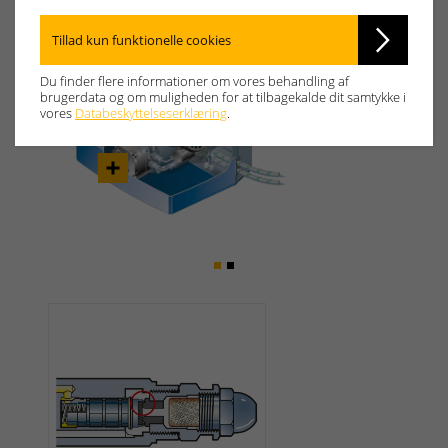
Tillad kun funktionelle cookies
Du finder flere informationer om vores behandling af
Previous
Next
brugerdata og om muligheden for at tilbagekalde dit samtykke i
vores
Databeskyttelseserklæring
.