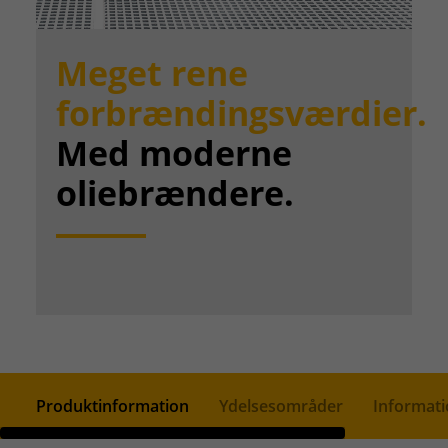
Meget rene
forbrændingsværdier.
Med moderne
oliebrændere.
Produktinformation
Ydelsesområder
Informati