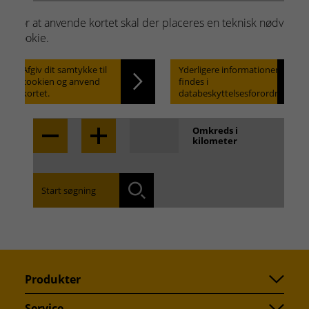
Weishaupt-produkter.
For at anvende kortet skal der placeres en teknisk nødvendi
Hurtig og enkel søgning.
cookie.
Afgiv dit samtykke til
Yderligere informationer
cookien og anvend
findes i
Locate
kortet.
databeskyttelsesforordningen.
Omkreds i
kilometer
Start søgning
Find den afdeling, som er tættest på dig:
Søg
Produkter
Service