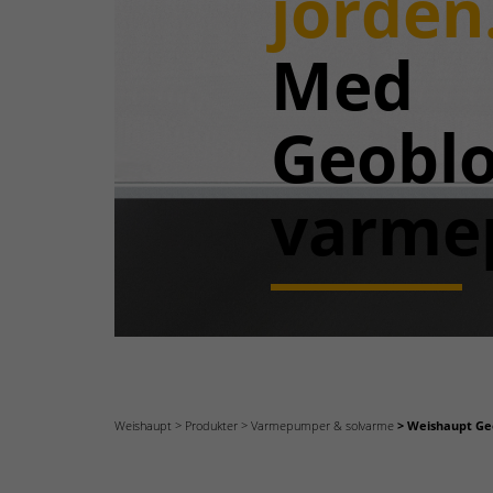
jorden
Med
Geobl
varme
Weishaupt
Produkter
Varmepumper & solvarme
Weishaupt Ge