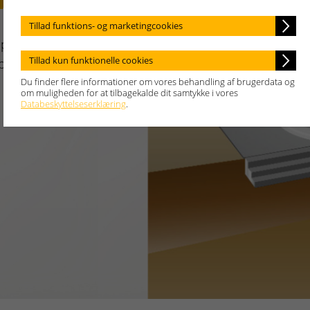
Tillad funktions- og marketingcookies
pumpe, og hvilke fordele
Tillad kun funktionelle cookies
perne.
Du finder flere informationer om vores behandling af brugerdata og
om muligheden for at tilbagekalde dit samtykke i vores
Databeskyttelseserklæring
.