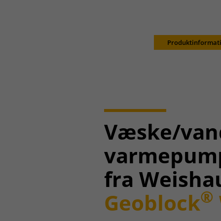
Produktinformat
Væske/van
varmepum
fra Weisha
®
Geoblock