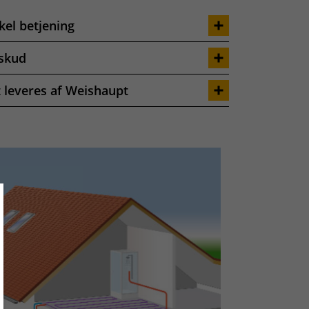
kel betjening
lskud
t leveres af Weishaupt
ose