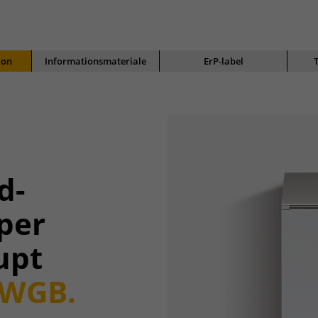
ion
Informationsmateriale
ErP-label
d-
per
upt
WGB.