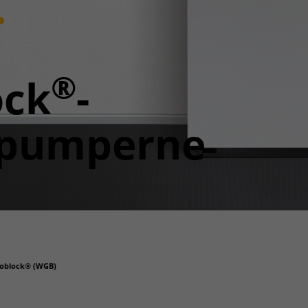
.
®
ock
-
pumperne
oblock® (WGB)