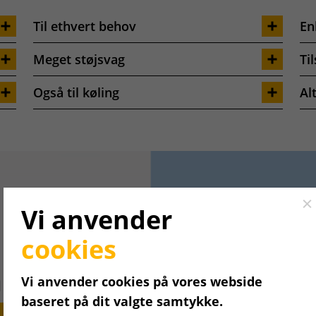
Til ethvert behov
En
Meget støjsvag
Ti
Også til køling
Al
Cl
Vi anvender
cookies
per
Vi anvender cookies på vores webside
baseret på dit valgte samtykke.
t behov