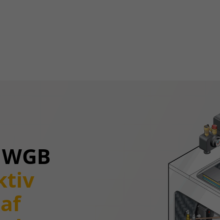
 WGB
ktiv
af