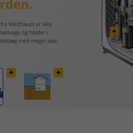
orden.
ra Weishaupt er ikke
støjsvage og holder i
eanlæg med meget lave
Opener
Opener