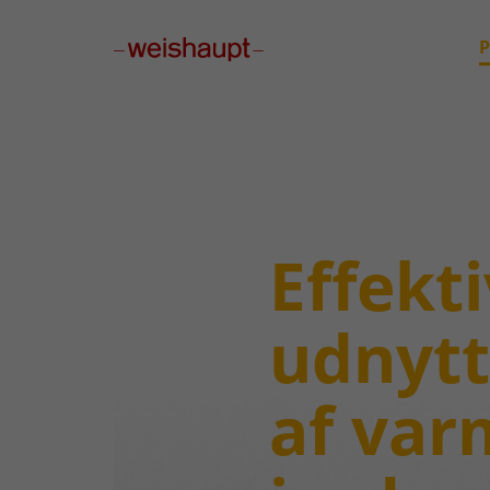
Please select a page template in page properties.
P
Effekti
udnytt
af var