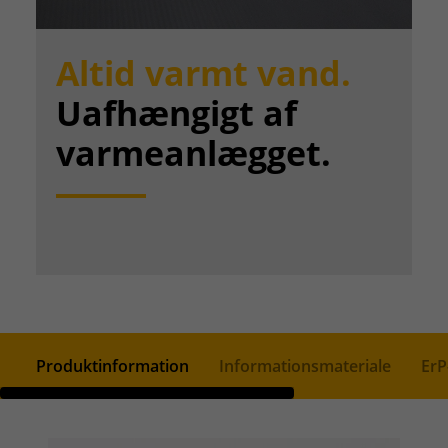
Altid varmt vand.
Uafhængigt af
varmeanlægget.
Produktinformation
Informationsmateriale
ErP