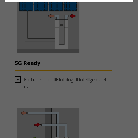
SG Ready
Forberedt for tilslutning til intelligente el-
net