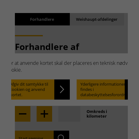
Søgeresultater
Back
Forhandlere
Weishaupt-afdelinger
Resultaterne gemmes
Forhandlere af
Weishaupt-produkter.
For at anvende kortet skal der placeres en teknisk nødvendi
Hurtig og enkel søgning.
cookie.
Afgiv dit samtykke til
Yderligere informationer
cookien og anvend
findes i
Locate
kortet.
databeskyttelsesforordningen.
Omkreds i
kilometer
Start søgning