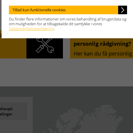
Tillad kun funktionelle cookies
Du finder flere informationer om vores behandling af brugerdata og
om muligheden for at tilbagekalde dit samtykke i vores
Databeskyttelseserklæring
.
eishaupt
Ønsker du mere infor
personlig rådgivning?
Her kan du få personlig
shaupt-
elinger