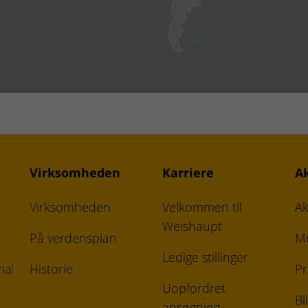
Søg
Virksomheden
Karriere
A
Virksomheden
Velkommen til
Ak
Weishaupt
På verdensplan
M
Ledige stillinger
iale
Historie
Pr
Uopfordret
Bi
ansøgning