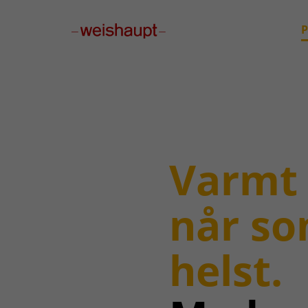
Please select a page template in page properties.
P
Varmt
når s
helst.