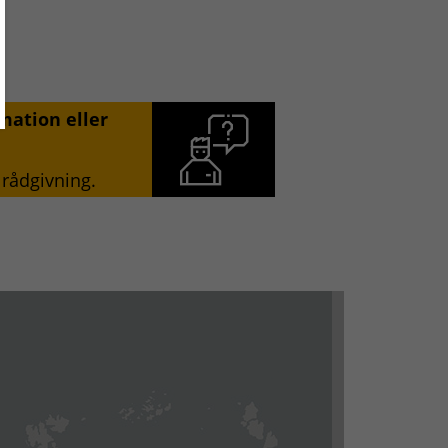
mation eller
 rådgivning.