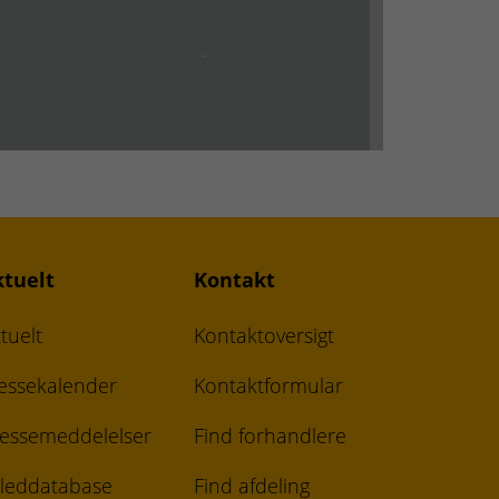
ktuelt
Kontakt
tuelt
Kontaktoversigt
essekalender
Kontaktformular
essemeddelelser
Find forhandlere
lleddatabase
Find afdeling