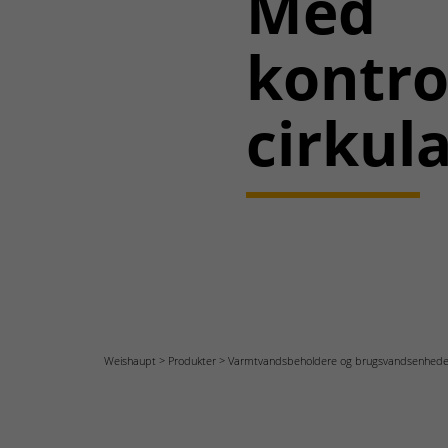
Med
kontro
cirkula
Weishaupt
Produkter
Varmtvandsbeholdere og brugsvandsenhede