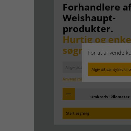
Forhandlere a
Weishaupt-
produkter.
Hurtig og enke
søgning.
For at anvende ko
Afgiv dit samtykke til 
Anvend min adresse
Omkreds i kilometer
Start søgning
Find den afdeling, som er tættest