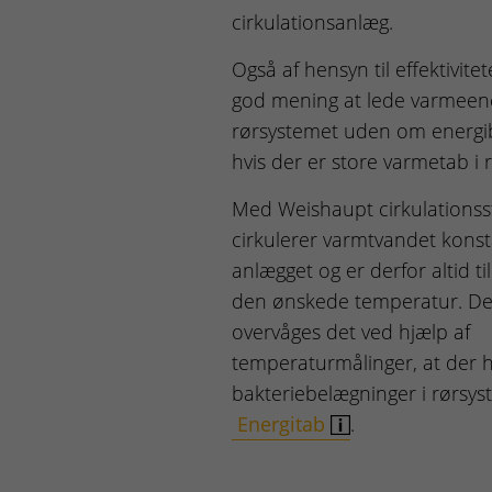
cirkulationsanlæg.
Også af hensyn til effektivitet
god mening at lede varmeene
rørsystemet uden om energi
hvis der er store varmetab i 
Med Weishaupt cirkulationss
cirkulerer varmtvandet konst
anlægget og er derfor altid ti
den ønskede temperatur. D
overvåges det ved hjælp af
temperaturmålinger, at der 
bakteriebelægninger i rørsyst
Energitab
.