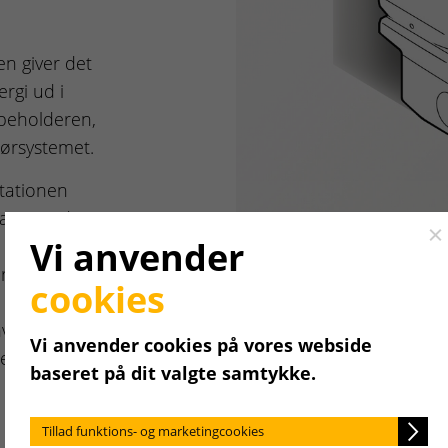
en giver det
rgi ud i
beholderen,
rørsystemet.
tationen
ant rundt i
Cl
Vi anvender
l rådighed i
erudover
cookies
hverken opstår
Vi anvender cookies på vores webside
emet eller
baseret på dit valgte samtykke.
Tillad funktions- og marketingcookies