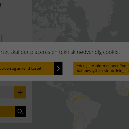
f
l
rtet skal der placeres en teknisk nødvendig cookie.
Yderligere informationer findes
cookien og anvend kortet.
Locate
databeskyttelsesforordningen
 på dig: