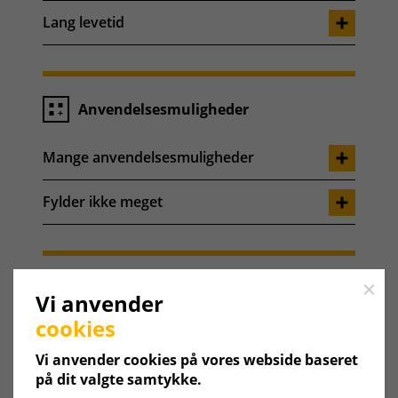
Lang levetid
Anvendelsesmuligheder
Mange anvendelsesmuligheder
Fylder ikke meget
Produkter
Close
Vi anvender
cookies
Weishaupt Aqua beholder WAS Sol Eco
Vi anvender cookies på vores webside baseret
på dit valgte samtykke.
Weishaupt Aqua beholder WAS Tower-