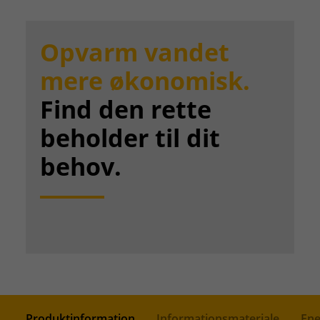
Opvarm vandet
mere økonomisk.
Find den rette
beholder til dit
behov.
Produktinformation
Informationsmateriale
Ene