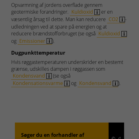
Opvarmning af jordens overflade gennem
geotermiske forandringer.
Kuldioxid
er en
væsentlig årsag til dette. Man kan reducere
CO2
-
udledningen ved at spare på energien og at
reducere brændstofforbruget (se også
Kuldioxid
og
Emissioner
).
Dugpunkttemperatur
Hvis røggastemperaturen underskrider en bestemt
grænse, udskilles dampen i røggassen som
Kondensvand
(se også
Kondensationsvarme
og
Kondensvand
).
Søger du en forhandler af