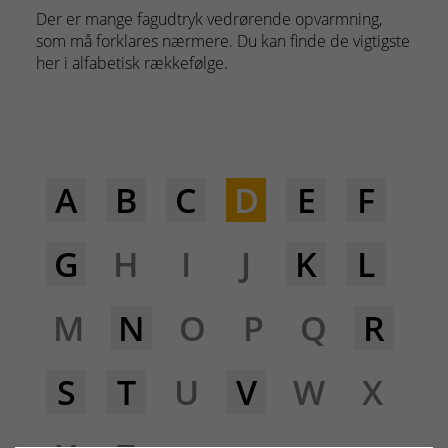
Der er mange fagudtryk vedrørende opvarmning,
som må forklares nærmere. Du kan finde de vigtigste
her i alfabetisk rækkefølge.
A
B
C
D
E
F
G
H
I
J
K
L
M
N
O
P
Q
R
S
T
U
V
W
X