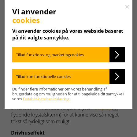
Y
Z
Close
Vi anvender
cookies
Digital brænderstyring
Vi anvender cookies på vores webside baseret
på dit valgte samtykke.
Brænderens driftsfaser og overvågningen heraf
gennemføres med moderne brænderstyring. Herfra
kan betjeningspersonalet let og hurtigt hente et væld
Tillad funktions- og marketingcookies
af oplysninger om brænderens drift.
Servicemontørerne kan hente yderligere oplysninger
og således gennemføre en mere sikker og
Tillad kun funktionelle cookies
ukompliceret service og vedligeholdelse.
Du finder flere informationer om vores behandling af
Display
brugerdata og om muligheden for at tilbagekalde dit samtykke i
vores
Databeskyttelseserklæring
.
Digitalt
Display
i en reguleringsenhed. Der
anvendes normalt LCD (Liquid Crystal
Display
–
flydende krystalskærm) for at kunne vise så meget
tekst så tydeligt som muligt.
Drivhuseffekt